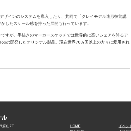
トデザインのシステムを導入したり、共同で「クレイモデル造形技能講
生かしたスケール感を持った展開も行っています。
ンですが、手描きのマーカースケッチでは世界的に高いシェアを誇るア
もTooの開発したオリジナル製品。現在世界70ヵ国以上の方々に愛用され
代官山7F
HOME
イベン