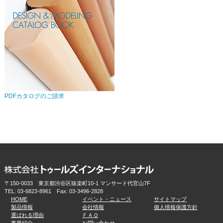
PDFカタログのご請求
〒150-0033 東京都渋谷区猿楽町10-1 マンサード代官山7F
TEL:
03-6823-8961
Fax: 03-3496-2828
HOME
イベント・ニュース
サイトマップ
製品情報
会社情報
個人情報保護方針
選ばれる理由
ＦＡＱ