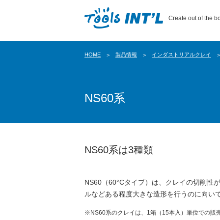
Create out of the bo
HOME
製品情報
インダストリアルクレイ
NS60系
NS60系は3種類
NS60（60°Cタイプ）は、クレイの切削性
ルなどある程度大きな造形を行うのに向い
※NS60系のクレイは、1箱（15本入）単位での販