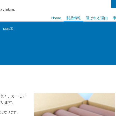
x thinking.
Home
製品情報
選ばれる理由
NS60系
が良く、カーモデ
ています。
売となります。