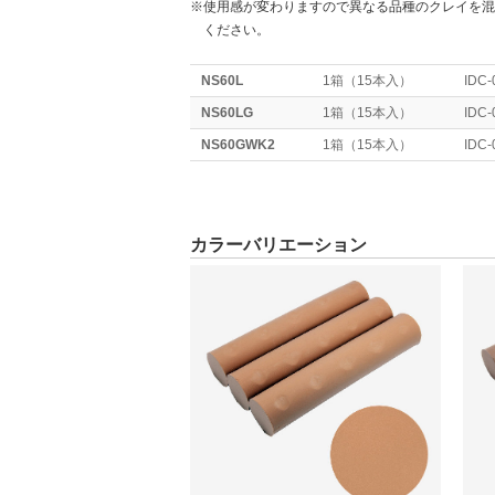
※使用感が変わりますので異なる品種のクレイを混
ください。
NS60L
1箱（15本入）
IDC-
NS60LG
1箱（15本入）
IDC-
NS60GWK2
1箱（15本入）
IDC-
カラーバリエーション