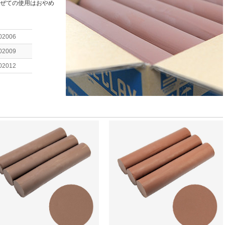
ぜての使用はおやめ
02006
02009
02012